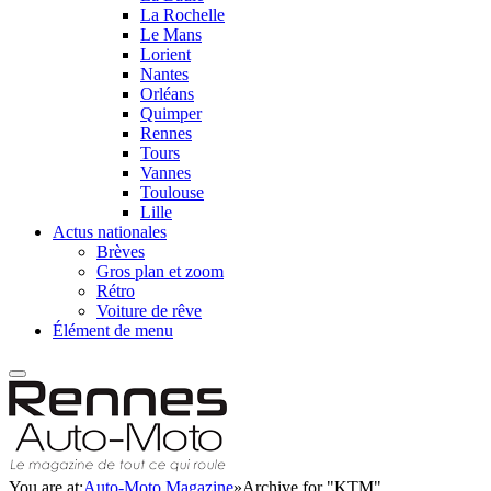
La Rochelle
Le Mans
Lorient
Nantes
Orléans
Quimper
Rennes
Tours
Vannes
Toulouse
Lille
Actus nationales
Brèves
Gros plan et zoom
Rétro
Voiture de rêve
Élément de menu
You are at:
Auto-Moto Magazine
»
Archive for "KTM"