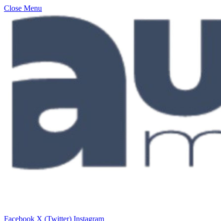
Close Menu
Facebook
X (Twitter)
Instagram