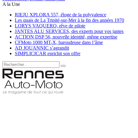
A la Une
RIEJU XPLORA 557, éloge de la polyvalence
Les quais de La Trinité-sur-Mer à la fin des années 1970
LORYS VAQUERO, rêve de pilote
JANTES ALU SERVICES, des experts pour vos jantes
ACTION DSP 56, nouvelle identité, même expertise
CFMoto 1000 MT-X, baroudeuse dans l’âme
AD JOUANNIC s’agrandit
SIMPLICICAR enrichit son offre