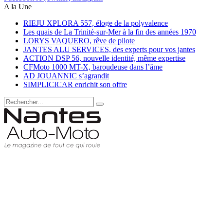
A la Une
RIEJU XPLORA 557, éloge de la polyvalence
Les quais de La Trinité-sur-Mer à la fin des années 1970
LORYS VAQUERO, rêve de pilote
JANTES ALU SERVICES, des experts pour vos jantes
ACTION DSP 56, nouvelle identité, même expertise
CFMoto 1000 MT-X, baroudeuse dans l’âme
AD JOUANNIC s’agrandit
SIMPLICICAR enrichit son offre