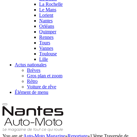
La Rochelle
Le Mans
Lorient
Nantes
Orléans
Quimper
Rennes
Tours
Vannes
Toulouse
Lille
Actus nationales
Brèves
Gros plan et zoom
Rétro
Voiture de rêve
Élément de menu
You are at:
Auto-Moto Magazine
»
Reportage
»
13ème Traversée de