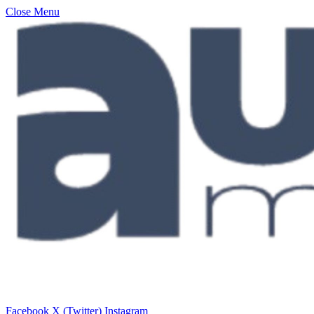
Close Menu
Facebook
X (Twitter)
Instagram