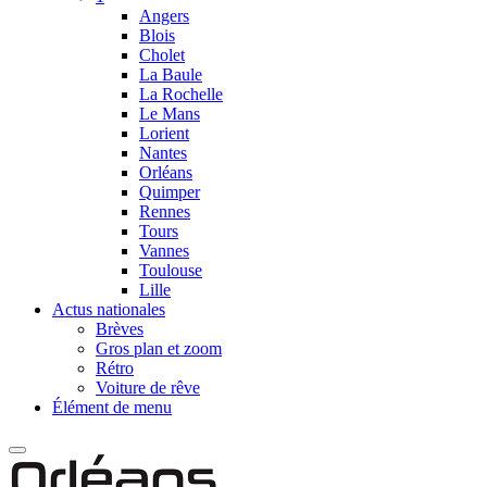
Angers
Blois
Cholet
La Baule
La Rochelle
Le Mans
Lorient
Nantes
Orléans
Quimper
Rennes
Tours
Vannes
Toulouse
Lille
Actus nationales
Brèves
Gros plan et zoom
Rétro
Voiture de rêve
Élément de menu