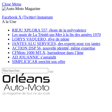
Close Menu
Facebook
X (Twitter)
Instagram
A la Une
RIEJU XPLORA 557, éloge de la polyvalence
Les quais de La Trinité-sur-Mer à la fin des années 1970
LORYS VAQUERO, rêve de pilote
JANTES ALU SERVICES, des experts pour vos jantes
ACTION DSP 56, nouvelle identité, même expertise
CFMoto 1000 MT-X, baroudeuse dans l’âme
AD JOUANNIC s’agrandit
SIMPLICICAR enrichit son offre