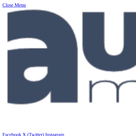
Close Menu
Facebook
X (Twitter)
Instagram