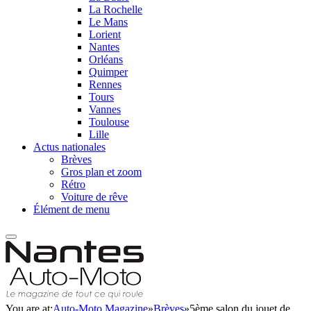
La Rochelle
Le Mans
Lorient
Nantes
Orléans
Quimper
Rennes
Tours
Vannes
Toulouse
Lille
Actus nationales
Brèves
Gros plan et zoom
Rétro
Voiture de rêve
Élément de menu
You are at:
Auto-Moto Magazine
»
Brèves
»
5ème salon du jouet de