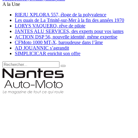
A la Une
RIEJU XPLORA 557, éloge de la polyvalence
Les quais de La Trinité-sur-Mer à la fin des années 1970
LORYS VAQUERO, rêve de pilote
JANTES ALU SERVICES, des experts pour vos jantes
ACTION DSP 56, nouvelle identité, même expertise
CFMoto 1000 MT-X, baroudeuse dans l’âme
AD JOUANNIC s’agrandit
SIMPLICICAR enrichit son offre