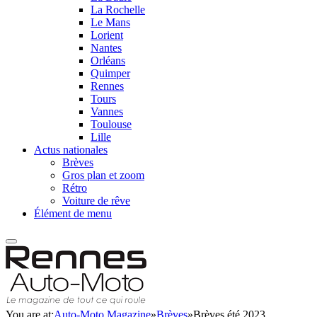
La Rochelle
Le Mans
Lorient
Nantes
Orléans
Quimper
Rennes
Tours
Vannes
Toulouse
Lille
Actus nationales
Brèves
Gros plan et zoom
Rétro
Voiture de rêve
Élément de menu
You are at:
Auto-Moto Magazine
»
Brèves
»
Brèves été 2023