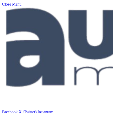
Close Menu
Facebook
X (Twitter)
Instagram