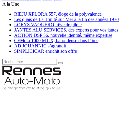
A la Une
RIEJU XPLORA 557, éloge de la polyvalence
Les quais de La Trinité-sur-Mer à la fin des années 1970
LORYS VAQUERO, rêve de pilote
JANTES ALU SERVICES, des experts pour vos jantes
ACTION DSP 56, nouvelle identité, même expertise
CFMoto 1000 MT-X, baroudeuse dans l’âme
AD JOUANNIC s’agrandit
SIMPLICICAR enrichit son offre