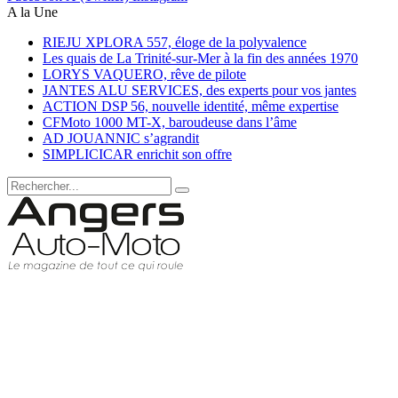
A la Une
RIEJU XPLORA 557, éloge de la polyvalence
Les quais de La Trinité-sur-Mer à la fin des années 1970
LORYS VAQUERO, rêve de pilote
JANTES ALU SERVICES, des experts pour vos jantes
ACTION DSP 56, nouvelle identité, même expertise
CFMoto 1000 MT-X, baroudeuse dans l’âme
AD JOUANNIC s’agrandit
SIMPLICICAR enrichit son offre