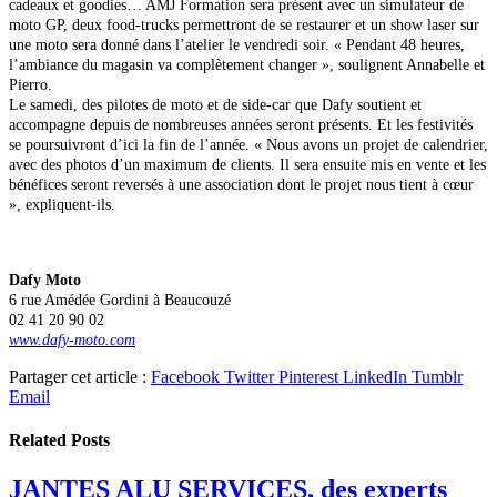
cadeaux
et goodies… AMJ Formation sera présent avec un simulateur de
moto GP, deux food-trucks permettront de se restaurer et un show laser sur
une moto sera donné dans l’atelier le vendredi soir. « Pendant 48 heures,
l’ambiance du magasin va complètement changer », soulignent Annabelle et
Pierro.
Le samedi, des pilotes de moto et de side-car que Dafy soutient et
accompagne depuis de nombreuses années seront présents. Et les festivités
se poursuivront d’ici la fin de l’année. « Nous avons un projet de calendrier,
avec des photos d’un maximum de clients. Il sera ensuite mis en vente et les
bénéfices seront reversés à une association dont le projet nous tient à cœur
», expliquent-ils.
Dafy Moto
6 rue Amédée Gordini à Beaucouzé
02 41 20 90 02
www.dafy-moto.com
Partager cet article :
Facebook
Twitter
Pinterest
LinkedIn
Tumblr
Email
Related
Posts
JANTES ALU SERVICES, des experts