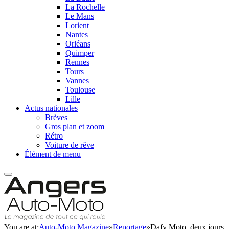
La Rochelle
Le Mans
Lorient
Nantes
Orléans
Quimper
Rennes
Tours
Vannes
Toulouse
Lille
Actus nationales
Brèves
Gros plan et zoom
Rétro
Voiture de rêve
Élément de menu
You are at:
Auto-Moto Magazine
»
Reportage
»
Dafy Moto, deux jours