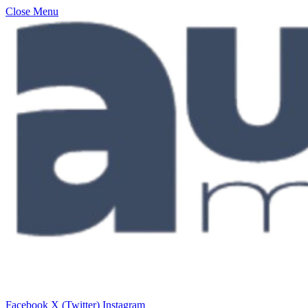
Close Menu
Facebook
X (Twitter)
Instagram