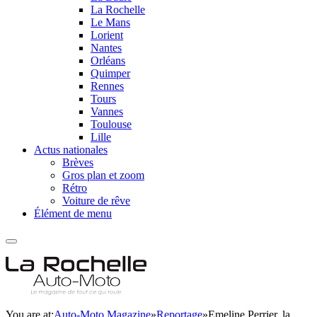
La Rochelle
Le Mans
Lorient
Nantes
Orléans
Quimper
Rennes
Tours
Vannes
Toulouse
Lille
Actus nationales
Brèves
Gros plan et zoom
Rétro
Voiture de rêve
Élément de menu
You are at:
Auto-Moto Magazine
»
Reportage
»
Emeline Perrier, la