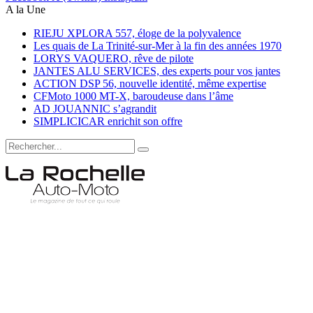
A la Une
RIEJU XPLORA 557, éloge de la polyvalence
Les quais de La Trinité-sur-Mer à la fin des années 1970
LORYS VAQUERO, rêve de pilote
JANTES ALU SERVICES, des experts pour vos jantes
ACTION DSP 56, nouvelle identité, même expertise
CFMoto 1000 MT-X, baroudeuse dans l’âme
AD JOUANNIC s’agrandit
SIMPLICICAR enrichit son offre