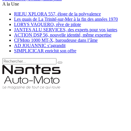
A la Une
RIEJU XPLORA 557, éloge de la polyvalence
Les quais de La Trinité-sur-Mer à la fin des années 1970
LORYS VAQUERO, rêve de pilote
JANTES ALU SERVICES, des experts pour vos jantes
ACTION DSP 56, nouvelle identité, même expertise
CFMoto 1000 MT-X, baroudeuse dans l’âme
AD JOUANNIC s’agrandit
SIMPLICICAR enrichit son offre