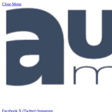
Close Menu
Facebook
X (Twitter)
Instagram