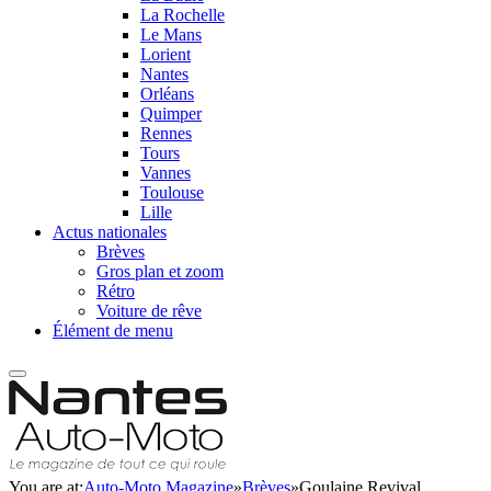
La Rochelle
Le Mans
Lorient
Nantes
Orléans
Quimper
Rennes
Tours
Vannes
Toulouse
Lille
Actus nationales
Brèves
Gros plan et zoom
Rétro
Voiture de rêve
Élément de menu
You are at:
Auto-Moto Magazine
»
Brèves
»
Goulaine Revival