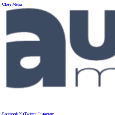
Close Menu
Facebook
X (Twitter)
Instagram