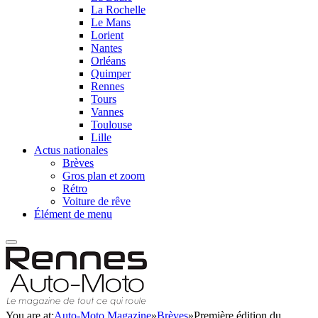
La Rochelle
Le Mans
Lorient
Nantes
Orléans
Quimper
Rennes
Tours
Vannes
Toulouse
Lille
Actus nationales
Brèves
Gros plan et zoom
Rétro
Voiture de rêve
Élément de menu
You are at:
Auto-Moto Magazine
»
Brèves
»
Première édition du