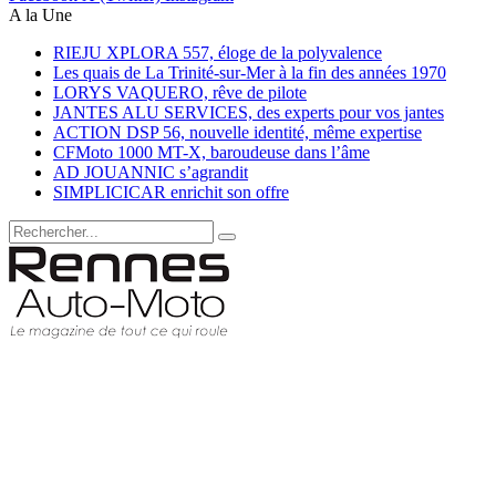
A la Une
RIEJU XPLORA 557, éloge de la polyvalence
Les quais de La Trinité-sur-Mer à la fin des années 1970
LORYS VAQUERO, rêve de pilote
JANTES ALU SERVICES, des experts pour vos jantes
ACTION DSP 56, nouvelle identité, même expertise
CFMoto 1000 MT-X, baroudeuse dans l’âme
AD JOUANNIC s’agrandit
SIMPLICICAR enrichit son offre