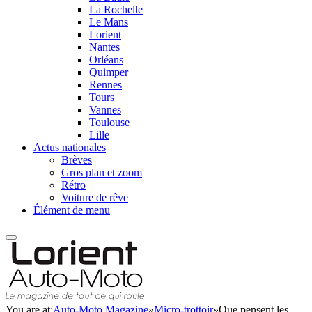
La Rochelle
Le Mans
Lorient
Nantes
Orléans
Quimper
Rennes
Tours
Vannes
Toulouse
Lille
Actus nationales
Brèves
Gros plan et zoom
Rétro
Voiture de rêve
Élément de menu
You are at:
Auto-Moto Magazine
»
Micro-trottoir
»
Que pensent les