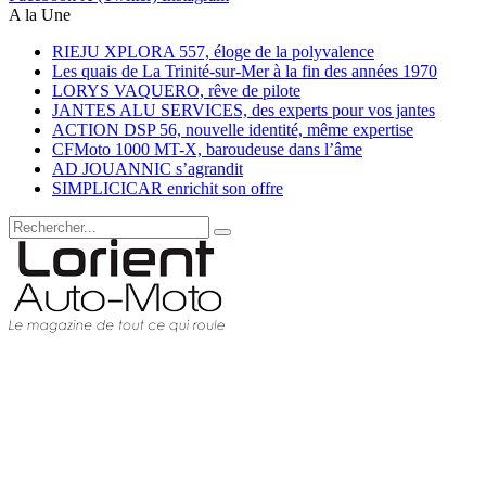
A la Une
RIEJU XPLORA 557, éloge de la polyvalence
Les quais de La Trinité-sur-Mer à la fin des années 1970
LORYS VAQUERO, rêve de pilote
JANTES ALU SERVICES, des experts pour vos jantes
ACTION DSP 56, nouvelle identité, même expertise
CFMoto 1000 MT-X, baroudeuse dans l’âme
AD JOUANNIC s’agrandit
SIMPLICICAR enrichit son offre