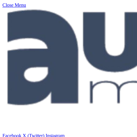
Close Menu
Facebook
X (Twitter)
Instagram