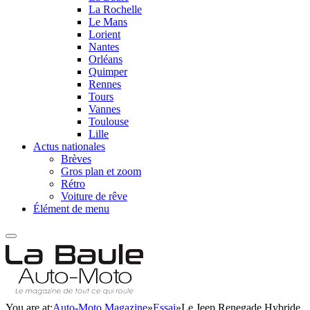
La Rochelle
Le Mans
Lorient
Nantes
Orléans
Quimper
Rennes
Tours
Vannes
Toulouse
Lille
Actus nationales
Brèves
Gros plan et zoom
Rétro
Voiture de rêve
Élément de menu
You are at:
Auto-Moto Magazine
»
Essai
»
Le Jeep Renegade Hybride