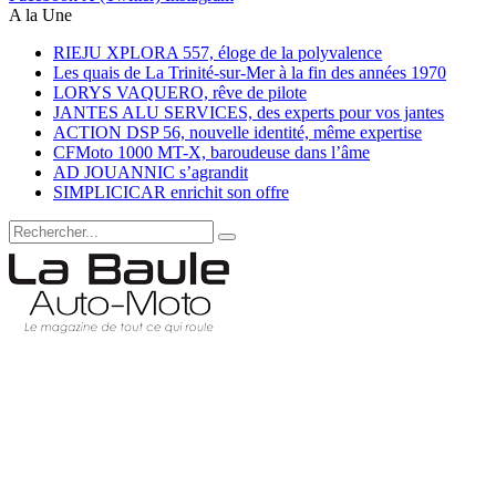
A la Une
RIEJU XPLORA 557, éloge de la polyvalence
Les quais de La Trinité-sur-Mer à la fin des années 1970
LORYS VAQUERO, rêve de pilote
JANTES ALU SERVICES, des experts pour vos jantes
ACTION DSP 56, nouvelle identité, même expertise
CFMoto 1000 MT-X, baroudeuse dans l’âme
AD JOUANNIC s’agrandit
SIMPLICICAR enrichit son offre