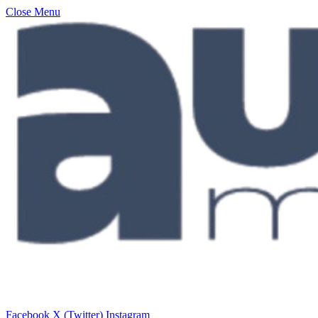
Close Menu
Facebook
X (Twitter)
Instagram