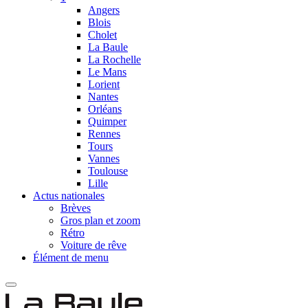
Angers
Blois
Cholet
La Baule
La Rochelle
Le Mans
Lorient
Nantes
Orléans
Quimper
Rennes
Tours
Vannes
Toulouse
Lille
Actus nationales
Brèves
Gros plan et zoom
Rétro
Voiture de rêve
Élément de menu