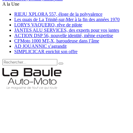
A la Une
RIEJU XPLORA 557, éloge de la polyvalence
Les quais de La Trinité-sur-Mer à la fin des années 1970
LORYS VAQUERO, rêve de pilote
JANTES ALU SERVICES, des experts pour vos jantes
ACTION DSP 56, nouvelle identité, même expertise
CFMoto 1000 MT-X, baroudeuse dans l’âme
AD JOUANNIC s’agrandit
SIMPLICICAR enrichit son offre