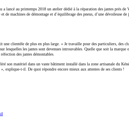
ancé au printemps 2018 un atelier dédié à la réparation des jantes près de Va
t de machines de démontage et d’équilibrage des pneus, d’une dévoileuse de jant
uit une clientèle de plus
en plus large. « Je travaille pour des particuliers, des c
sur lesquelles les jantes sont devenues introuvables. Quelle que soit la marque o
 réfection des jantes démontables.
ré son matériel dans un vaste bâtiment installé dans la zone artisanale du Kén
és », explique-t-il. De quoi répondre encore mieux aux attentes de ses clients !
il