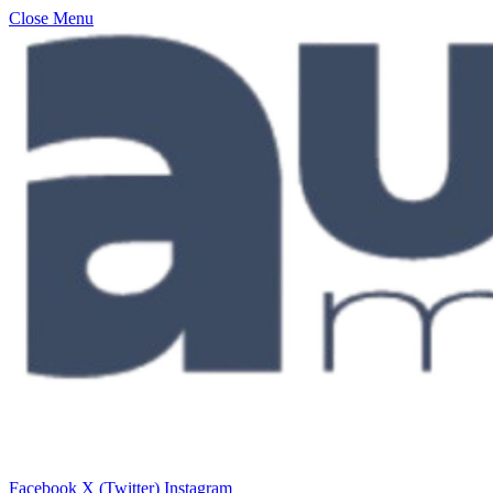
Close Menu
Facebook
X (Twitter)
Instagram