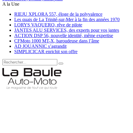
A la Une
RIEJU XPLORA 557, éloge de la polyvalence
Les quais de La Trinité-sur-Mer à la fin des années 1970
LORYS VAQUERO, rêve de pilote
JANTES ALU SERVICES, des experts pour vos jantes
ACTION DSP 56, nouvelle identité, même expertise
CFMoto 1000 MT-X, baroudeuse dans l’âme
AD JOUANNIC s’agrandit
SIMPLICICAR enrichit son offre