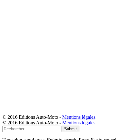
© 2016 Editions Auto-Moto -
Mentions légales
.
© 2016 Editions Auto-Moto -
Mentions légales
.
Submit
Type above and press
Enter
to search. Press
Esc
to cancel.