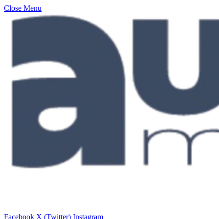
Close Menu
Facebook
X (Twitter)
Instagram