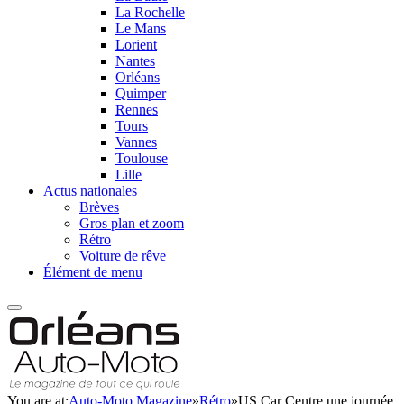
La Rochelle
Le Mans
Lorient
Nantes
Orléans
Quimper
Rennes
Tours
Vannes
Toulouse
Lille
Actus nationales
Brèves
Gros plan et zoom
Rétro
Voiture de rêve
Élément de menu
You are at:
Auto-Moto Magazine
»
Rétro
»
US Car Centre une journée