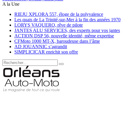
A la Une
RIEJU XPLORA 557, éloge de la polyvalence
Les quais de La Trinité-sur-Mer à la fin des années 1970
LORYS VAQUERO, rêve de pilote
JANTES ALU SERVICES, des experts pour vos jantes
ACTION DSP 56, nouvelle identité, même expertise
CFMoto 1000 MT-X, baroudeuse dans l’âme
AD JOUANNIC s’agrandit
SIMPLICICAR enrichit son offre